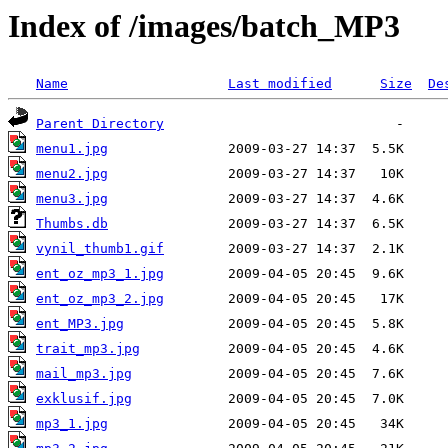
Index of /images/batch_MP3
Name
Last modified
Size
De
Parent Directory
menu1.jpg
menu2.jpg
menu3.jpg
Thumbs.db
vynil_thumb1.gif
ent_oz_mp3_1.jpg
ent_oz_mp3_2.jpg
ent_MP3.jpg
trait_mp3.jpg
mail_mp3.jpg
exklusif.jpg
mp3_1.jpg