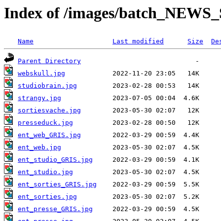
Index of /images/batch_NEWS_
Name
Last modified
Size
De
Parent Directory
webskull.jpg
studiobrain.jpg
strangy.jpg
sortiesvache.jpg
presseduck.jpg
ent_web_GRIS.jpg
ent_web.jpg
ent_studio_GRIS.jpg
ent_studio.jpg
ent_sorties_GRIS.jpg
ent_sorties.jpg
ent_presse_GRIS.jpg