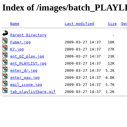
Index of /images/batch_PLAYL
Name
Last modified
Size
De
Parent Directory
Fumer.jpg
K7.jpg
ent_OZ_play.jpg
ent_PLAYLIST.jpg
enter_dr.jpg
enter_gau.jpg
mail_icone.jpg
tab_playlistbare.gif