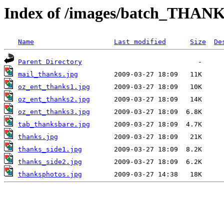
Index of /images/batch_THAN
Name
Last modified
Size
De
Parent Directory
mail_thanks.jpg
oz_ent_thanks1.jpg
oz_ent_thanks2.jpg
oz_ent_thanks3.jpg
tab_thanksbare.jpg
thanks.jpg
thanks_side1.jpg
thanks_side2.jpg
thanksphotos.jpg