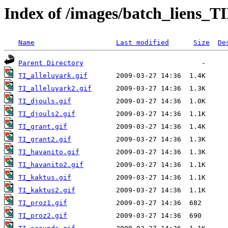
Index of /images/batch_liens_
Name
Last modified
Size
De
Parent Directory
TI_alleluyark.gif
TI_alleluyark2.gif
TI_djouls.gif
TI_djouls2.gif
TI_grant.gif
TI_grant2.gif
TI_havanito.gif
TI_havanito2.gif
TI_kaktus.gif
TI_kaktus2.gif
TI_proz1.gif
TI_proz2.gif